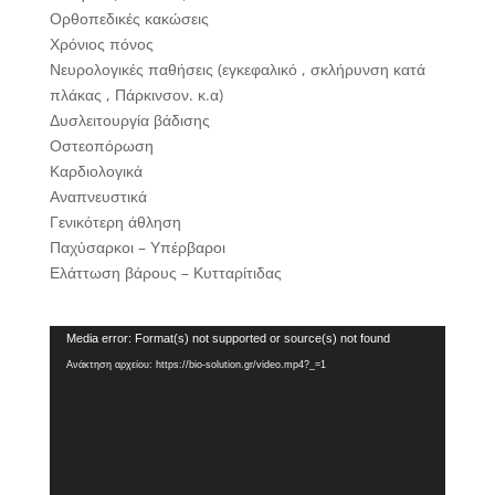
Ορθοπεδικές κακώσεις
Χρόνιος πόνος
Νευρολογικές παθήσεις (εγκεφαλικό , σκλήρυνση κατά
πλάκας , Πάρκινσον. κ.α)
Δυσλειτουργία βάδισης
Οστεοπόρωση
Καρδιολογικά
Αναπνευστικά
Γενικότερη άθληση
Παχύσαρκοι – Υπέρβαροι
Ελάττωση βάρους – Κυτταρίτιδας
Πρόγραμμα
Media error: Format(s) not supported or source(s) not found
Αναπαραγωγής
Ανάκτηση αρχείου: https://bio-solution.gr/video.mp4?_=1
Βίντεο