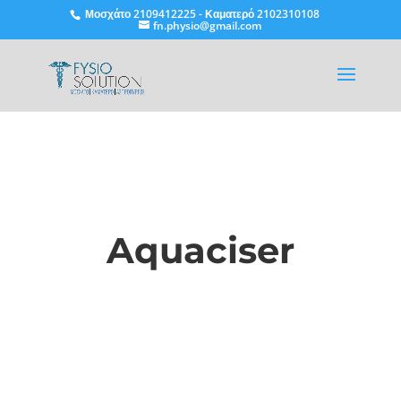
Μοσχάτο
2109412225
-
Καματερό
2102310108
fn.physio@gmail.com
Aquaciser