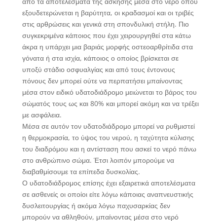
από τα αποτελέσματα της άσκησης μέσα στο νερό όπου
εξουδετερώνεται η βαρύτητα, οι κραδασμοί και οι τριβές
στις αρθρώσεις και γενικά στη σπονδυλική στήλη. Πιο
συγκεκριμένα κάποιος που έχει χειρουργηθεί στα κάτω
άκρα η υπάρχει μια βαριάς μορφής οστεοαρθρίτιδα στα
γόνατα ή στα ισχία, κάποιος ο οποίος βρίσκεται σε
υποξύ στάδιο οσφυαλγίας και από τους έντονους
πόνους δεν μπορεί ούτε να περπατήσει μπαίνοντας
μέσα στον ειδικό υδατοδιάδρομο μειώνεται το βάρος του
σώματός τους ως και 80% και μπορεί ακόμη και να τρέξει
με ασφάλεια.
Μέσα σε αυτόν τον υδατοδιάδρομο μπορεί να ρυθμιστεί
η θερμοκρασία, το ύψος του νερού, η ταχύτητα κύλισης
του διαδρόμου και η αντίσταση που ασκεί το νερό πάνω
στο ανθρώπινο σώμα. Έτσι λοιπόν μπορούμε να
διαβαθμίσουμε τα επίπεδα δυσκολίας.
Ο υδατοδιάδρομος επίσης έχει εξαιρετικά αποτελέσματα
σε ασθενείς οι οποίοι είτε λόγω κάποιας αναπνευστικής
δυσλειτουργίας ή ακόμα λόγω παχυσαρκίας δεν
μπορούν να αθληθούν, μπαίνοντας μέσα στο νερό